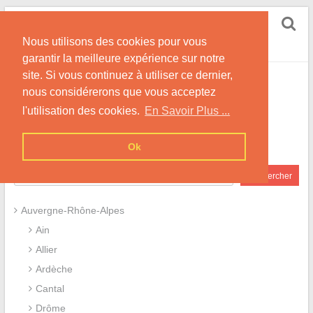
Skip
Rencontrer Métisse
to
Nous utilisons des cookies pour vous
content
Site Pour des Rencontres avec des Métisses !
garantir la meilleure expérience sur notre
site. Si vous continuez à utiliser ce dernier,
Accueil
nous considérerons que vous acceptez
l'utilisation des cookies.
En Savoir Plus ...
Ok
Rechercher
Rechercher
Auvergne-Rhône-Alpes
Ain
Allier
Ardèche
Cantal
Drôme