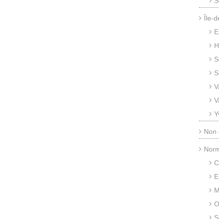
S
Île-
E
H
S
S
V
V
Y
Non 
Nor
C
E
M
O
S