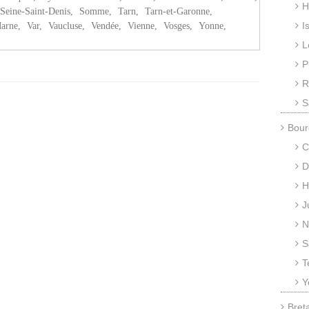
H
Seine-Saint-Denis
,
Somme
,
Tarn
,
Tarn-et-Garonne
,
I
Marne
,
Var
,
Vaucluse
,
Vendée
,
Vienne
,
Vosges
,
Yonne
,
L
P
R
S
Bour
C
D
H
J
N
S
T
Y
Bret