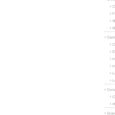
C
F
I
M
Cent
C
E
I
I
L
L
Cors
C
H
Gran