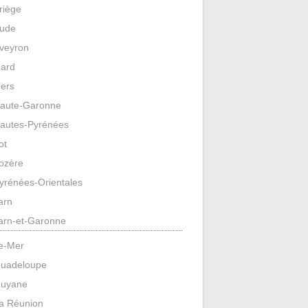
riège
ude
veyron
ard
ers
aute-Garonne
autes-Pyrénées
ot
ozère
yrénées-Orientales
arn
arn-et-Garonne
e-Mer
uadeloupe
uyane
a Réunion