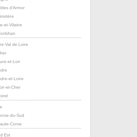
ôtes d'Armor
inistère
lle-et-Vilaine
orbihan
re-Val de Loire
her
ure-et-Loir
ndre
ndre-et-Loire
oir-et-Cher
oiret
e
orse-du-Sud
aute-Corse
d Est