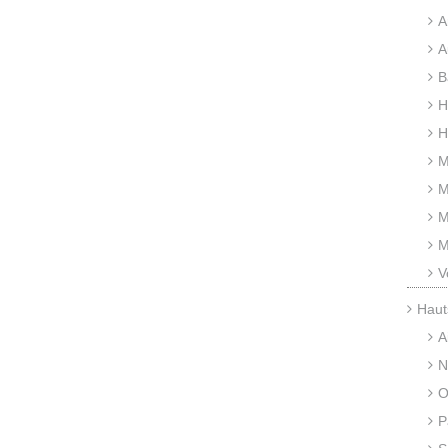
A
A
B
H
H
M
M
M
M
V
Haut
A
N
O
P