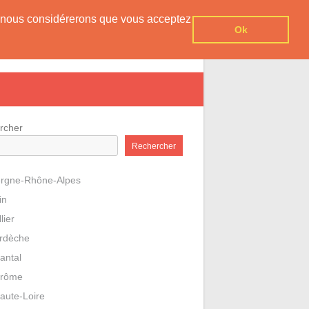
er, nous considérerons que vous acceptez
Ok
Accueil
rcher
Rechercher
rgne-Rhône-Alpes
in
llier
rdèche
antal
rôme
aute-Loire