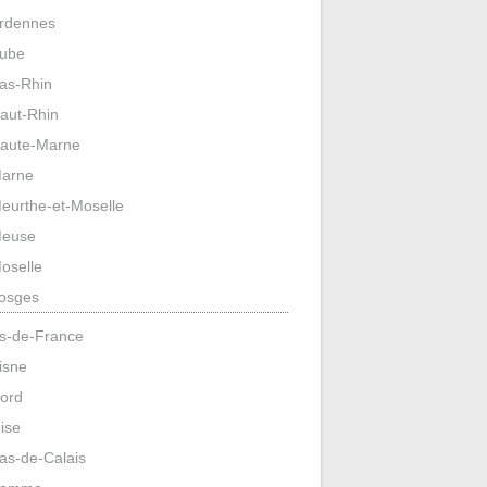
rdennes
ube
as-Rhin
aut-Rhin
aute-Marne
arne
eurthe-et-Moselle
euse
oselle
osges
s-de-France
isne
ord
ise
as-de-Calais