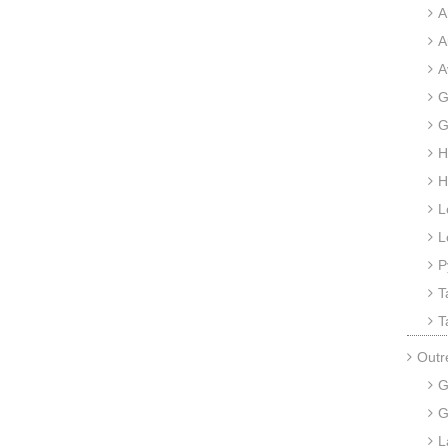
A
A
A
G
G
H
H
L
L
P
T
T
Outr
G
G
L