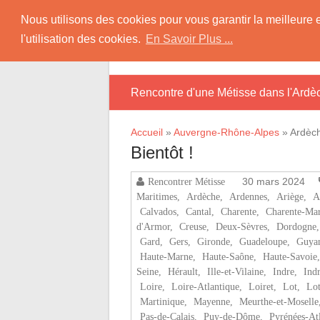
Skip
Rencontrer Métisse
Nous utilisons des cookies pour vous garantir la meilleure 
to
l'utilisation des cookies.
En Savoir Plus ...
content
Site Pour des Rencontres avec des Métiss
Rencontre d'une Métisse dans l'Ardè
Accueil
»
Auvergne-Rhône-Alpes
»
Ardèc
Bientôt !
30 mars 2024
Rencontrer Métisse
Maritimes
,
Ardèche
,
Ardennes
,
Ariège
,
A
Calvados
,
Cantal
,
Charente
,
Charente-Mar
d'Armor
,
Creuse
,
Deux-Sèvres
,
Dordogne
Gard
,
Gers
,
Gironde
,
Guadeloupe
,
Guya
Haute-Marne
,
Haute-Saône
,
Haute-Savoie
Seine
,
Hérault
,
Ille-et-Vilaine
,
Indre
,
Ind
Loire
,
Loire-Atlantique
,
Loiret
,
Lot
,
Lot
Martinique
,
Mayenne
,
Meurthe-et-Moselle
Pas-de-Calais
,
Puy-de-Dôme
,
Pyrénées-At