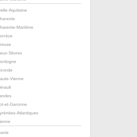
elle-Aquitaine
harente
harente-Maritime
orrèze
reuse
eux-Sèvres
ordogne
ironde
aute-Vienne
érault
andes
ot-et-Garonne
yrénées-Atlantiques
ienne
tanie