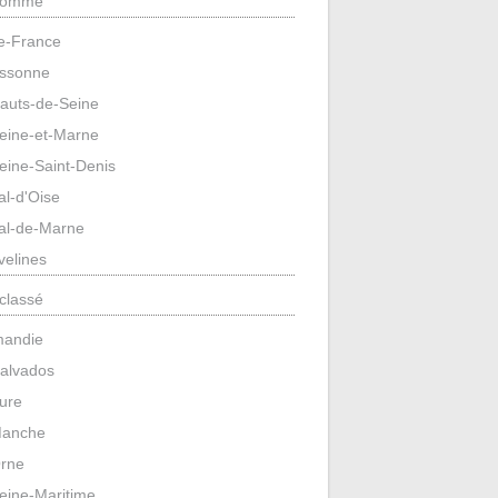
omme
de-France
ssonne
auts-de-Seine
eine-et-Marne
eine-Saint-Denis
al-d'Oise
al-de-Marne
velines
classé
mandie
alvados
ure
anche
rne
eine-Maritime