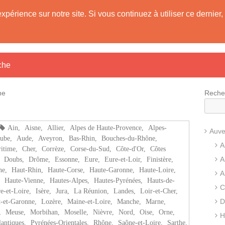
expérience sur notre site. Si vous continuez à utiliser ce derni
es !
che
he
Reche
Ain
,
Aisne
,
Allier
,
Alpes de Haute-Provence
,
Alpes-
Auve
ube
,
Aude
,
Aveyron
,
Bas-Rhin
,
Bouches-du-Rhône
,
A
itime
,
Cher
,
Corrèze
,
Corse-du-Sud
,
Côte-d'Or
,
Côtes
A
,
Doubs
,
Drôme
,
Essonne
,
Eure
,
Eure-et-Loir
,
Finistère
,
ne
,
Haut-Rhin
,
Haute-Corse
,
Haute-Garonne
,
Haute-Loire
,
A
,
Haute-Vienne
,
Hautes-Alpes
,
Hautes-Pyrénées
,
Hauts-de-
C
re-et-Loire
,
Isère
,
Jura
,
La Réunion
,
Landes
,
Loir-et-Cher
,
D
-et-Garonne
,
Lozère
,
Maine-et-Loire
,
Manche
,
Marne
,
,
Meuse
,
Morbihan
,
Moselle
,
Nièvre
,
Nord
,
Oise
,
Orne
,
H
lantiques
,
Pyrénées-Orientales
,
Rhône
,
Saône-et-Loire
,
Sarthe
,