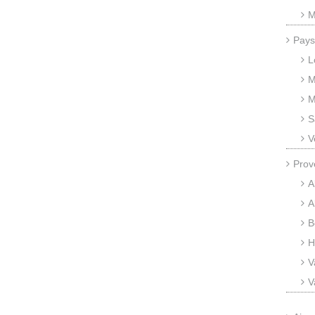
M
Pays
L
M
M
S
V
Prov
A
A
B
H
V
V