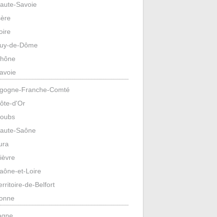
aute-Savoie
sère
oire
uy-de-Dôme
hône
avoie
gogne-Franche-Comté
ôte-d'Or
oubs
aute-Saône
ura
ièvre
aône-et-Loire
erritoire-de-Belfort
onne
agne