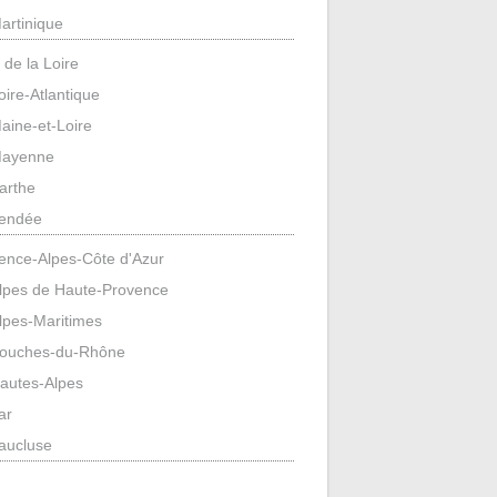
artinique
 de la Loire
oire-Atlantique
aine-et-Loire
ayenne
arthe
endée
ence-Alpes-Côte d'Azur
lpes de Haute-Provence
lpes-Maritimes
ouches-du-Rhône
autes-Alpes
ar
aucluse