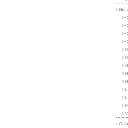
Nouv
C
C
C
C
D
D
G
H
H
L
L
P
V
Occi